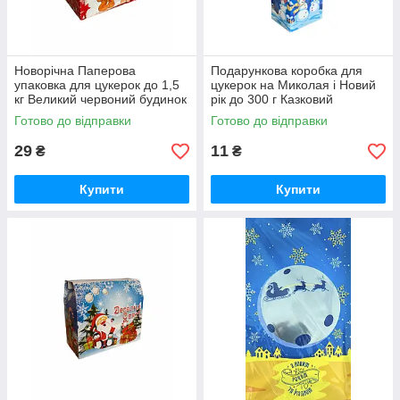
Новорічна Паперова
Подарункова коробка для
упаковка для цукерок до 1,5
цукерок на Миколая і Новий
кг Великий червоний будинок
рік до 300 г Казковий
будиночок сніговик
Готово до відправки
Готово до відправки
29
11
₴
₴
Купити
Купити