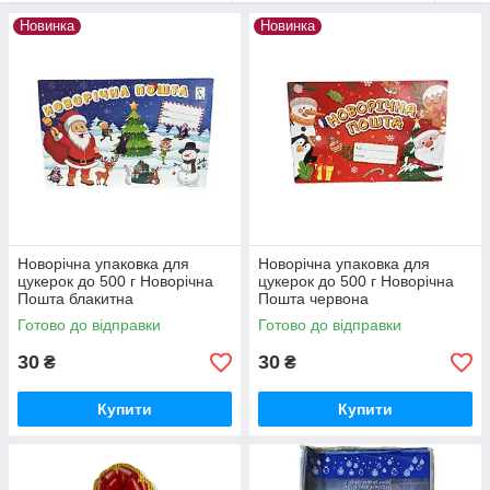
потреб та радуйте приємними подарунками. Для колективних
замовлень діють спеціальні пропозиції! Веселих Свят!!!
Новинка
Новинка
Новорічна упаковка для
Новорічна упаковка для
цукерок до 500 г Новорічна
цукерок до 500 г Новорічна
Пошта блакитна
Пошта червона
Готово до відправки
Готово до відправки
30
30
₴
₴
Купити
Купити