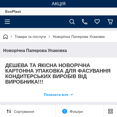
АКЦІЯ
EcoPlast
Товари та послуги
Новорічна Паперова Упаковка
Новорічна Паперова Упаковка
ДЕШЕВА ТА ЯКІСНА НОВОРІЧНА
КАРТОННА УПАКОВКА ДЛЯ ФАСУВАННЯ
КОНДИТЕРСЬКИХ ВИРОБІВ ВІД
ВИРОБНИКА!!!
Чудово підійде для привітання дітей, друзів,
Показати все
родичів та колег з прийдешніми святами
Святого Миколая, Нового Року та Різдва!
В наявності великий асортимент Новорічних коробочок різної
Сортування
0
Фільтри
форми, кольору та обєму. Підбирайте в залежності від Ваших