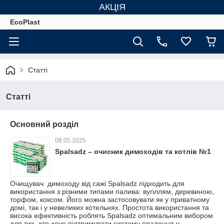
АКЦІЯ
EcoPlast
Статті
Статті
Основний розділ
08.05.2025
Spalsadz – очисник димоходів та котлів №1
Очищувач димоходу від сажі Spalsadz підходить для
використання з різними типами палива: вугіллям, деревиною,
торфом, коксом. Його можна застосовувати як у приватному
домі, так і у невеликих котельнях. Простота використання та
висока ефективність роблять Spalsadz оптимальним вибором
для тих, хто хоче підтримувати систему опалення у