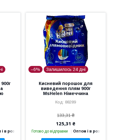
ні
–6%
Залишилось 24 дні
 900г
Кисневий порошок для
на
виведення плям 900г
ію
MsHelen Німеччина
88289
133,31 ₴
125,31 ₴
 і в роздріб
Готово до відправки
Оптом і в роздріб