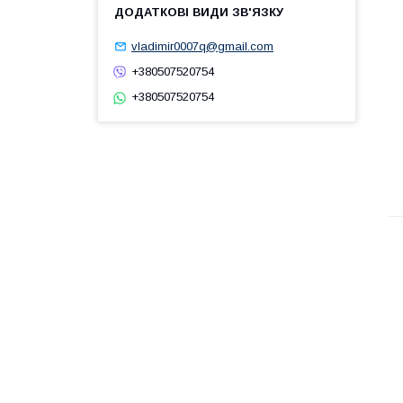
vladimir0007q@gmail.com
+380507520754
+380507520754