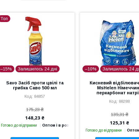
Топ
–15%
Залишилось 24 дні
–10%
Залишилось 24 д
Savo Засіб проти цвілі та
Кисневий відбілювач
грибка Саво 500 мл
MsHelen Німеччи
перкарбонат натр
84857
88288
175,23 ₴
139,31 ₴
148,23 ₴
125,31 ₴
Готово до відправки
Оптом і в роздріб
Готово до відправки
Оптом