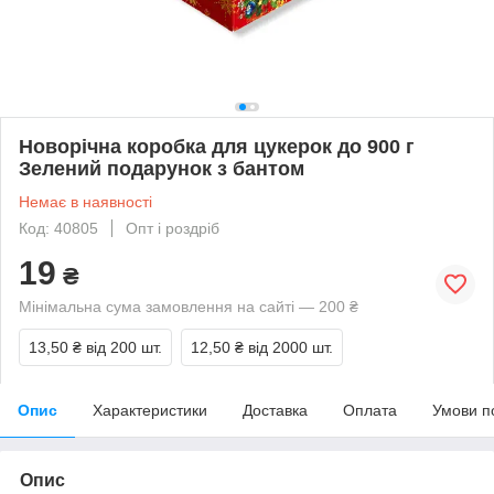
Новорічна коробка для цукерок до 900 г
Зелений подарунок з бантом
Немає в наявності
Код: 40805
Опт і роздріб
19
₴
Мінімальна сума замовлення на сайті — 200 ₴
13,50 ₴
від 200 шт.
12,50 ₴
від 2000 шт.
Опис
Характеристики
Доставка
Оплата
Умови п
Опис