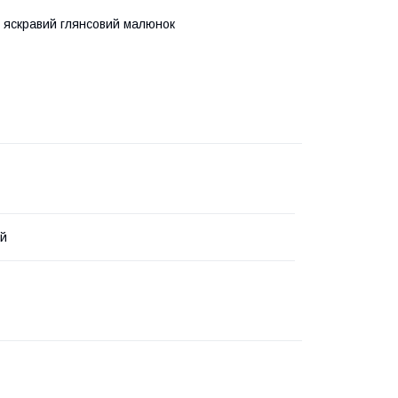
 і яскравий глянсовий малюнок
ий