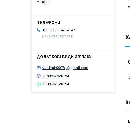
Н
Україна
Р
+380 (73) 547-57-47
менеджер продаж
Х
vladimir0007q@gmail.com
+380507520754
К
+380507520754
І
Ц