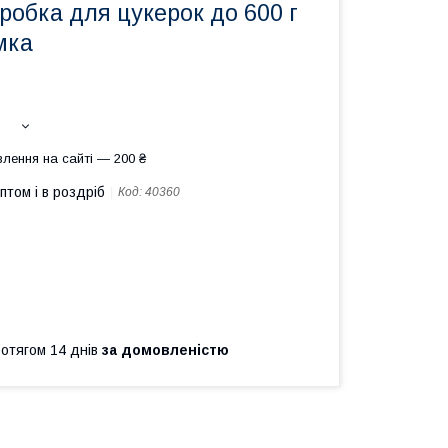
робка для цукерок до 600 г
мка
лення на сайті — 200 ₴
птом і в роздріб
Код:
40360
ротягом 14 днів
за домовленістю