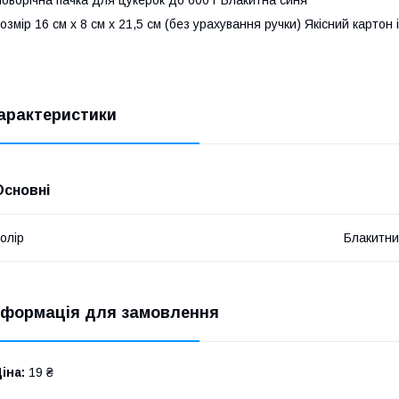
оворічна пачка для цукерок до 600 г Блакитна синя
озмір 16 см х 8 см х 21,5 см (без урахування ручки) Якісний картон
арактеристики
Основні
олір
Блакитн
нформація для замовлення
іна:
19 ₴