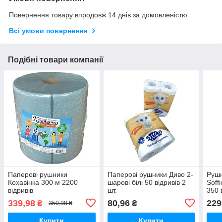
Повернення товару впродовж 14 днів за домовленістю
Всі умови повернення
Подібні товари компанії
Паперові рушники
Паперові рушники Диво 2-
Руш
Кохавінка 300 м 2200
шарові білі 50 відривів 2
Soff
відривів
шт.
350 
339,98
80,96
229
₴
₴
350,98 ₴
Купити
Купити