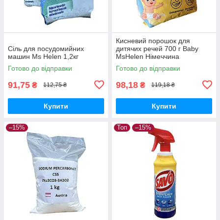
Кисневий порошок для
Сіль для посудомийних
дитячих речей 700 г Baby
машин Ms Helen 1,2кг
MsHelen Німеччина
перкарбонат натрію
Готово до відправки
Готово до відправки
91,75
98,18
₴
₴
112,75 ₴
119,18 ₴
Купити
Купити
–15%
Топ
–15%