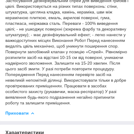
Застосування Дезінфікувальний спрей для виведення грибків і
цвілі. Використовується на різних типах поверхонь: стіни,
штукатурка, цегляна кладка, камінь, кераміка, шви між
керамічною плиткою, емаль, акрилові поверхні, гума,
пластмаса, неіржавка сталь. Переваги - 100% виведення
цвілі; - не ушкоджує поверхні (зокрема фарбу та декоративну
штукатурку); - має дезінфікувальний ефект; - легко нанести у
важкодоступних місцях Виконання Робот Перед нанесенням
видаліть цвіль механічно, щоб уникнути поширення спор.
Повернути запобіжний клапан у позицію «Спрей». Рівномірно
розпилити засіб на відстані 10-15 см від поверхні, уникаючи
надмірного зволоження. Залишити на 15-20 хвилин. Після
цього засіб змити. У разі потреби повторити процедуру.
Попередження Перед нанесенням перевірте засіб на
невеликій непомітній ділянці. Використовувати тільки в добре
провітрюваних приміщеннях. Працювати в засобах
особистого захисту (рукавички, маска-респіратор) У разі
виявлення будь-якого подразнення негайно припинити
роботу та залишити приміщення.
Приховати
Характеристики