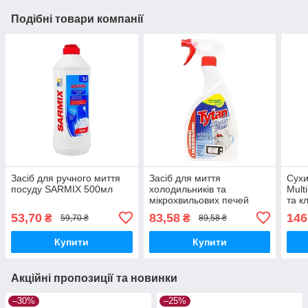
Подібні товари компанії
Засіб для ручного миття
Засіб для миття
Cухи
посуду SARMIX 500мл
холодильників та
Mult
мікрохвильових печей
та к
Tytan 500мл
53,70
83,58
146
₴
₴
59,70 ₴
89,58 ₴
Купити
Купити
Акційні пропозиції та новинки
–30%
–25%