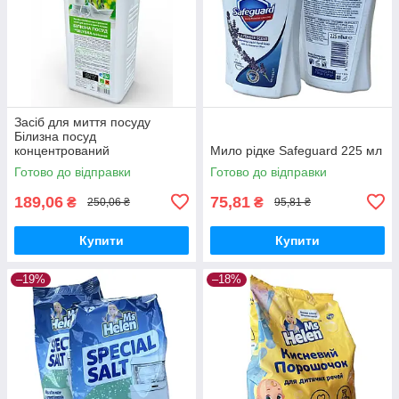
Засіб для миття посуду
Білизна посуд
концентрований
Мило рідке Safeguard 225 мл
професійний 1 л
Готово до відправки
Готово до відправки
189,06
75,81
₴
₴
250,06 ₴
95,81 ₴
Купити
Купити
–19%
–18%