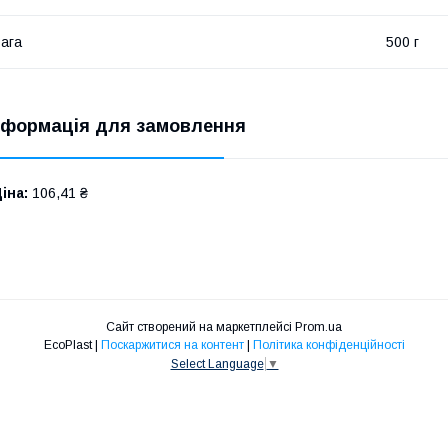
ага
500 г
нформація для замовлення
іна:
106,41 ₴
Сайт створений на маркетплейсі
Prom.ua
EcoPlast |
Поскаржитися на контент
|
Політика конфіденційності
Select Language
▼