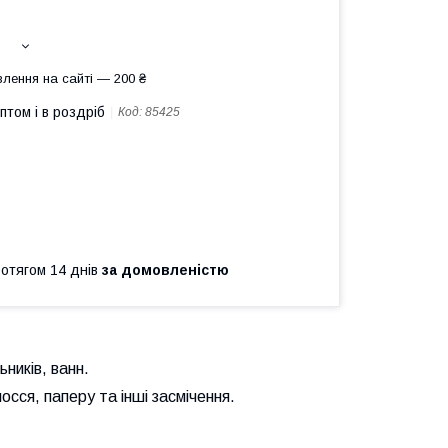
лення на сайті — 200 ₴
птом і в роздріб
Код:
85425
ротягом 14 днів
за домовленістю
ників, ванн.
сся, паперу та інші засмічення.