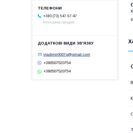
х
+380 (73) 547-57-47
s
менеджер продаж
Х
vladimir0007q@gmail.com
+380507520754
+380507520754
В
К
О
Т