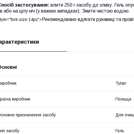
Спосіб застосування:
влити 250 г засобу до зливу. Гель оп
в або на цілу ніч (у важких випадках). Змити чистою водою.
Рекомендовано вдягати рукавиці та прові
tyle="font-size:14px">
арактеристики
Основні
иробник
Tytan
раїна виробник
Польща
сновне призначення засобу
Для очищ
ип засобу
Гель