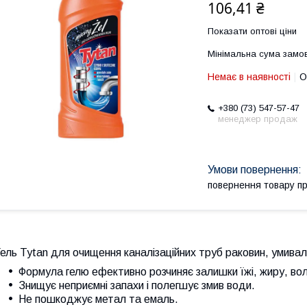
106,41 ₴
Показати оптові ціни
Мінімальна сума замов
Немає в наявності
О
+380 (73) 547-57-47
менеджер продаж
повернення товару п
ель Tytan для очищення каналізаційних труб раковин, умиваль
Формула гелю ефективно розчиняє залишки їжі, жиру, воло
Знищує неприємні запахи і полегшує змив води.
Не пошкоджує метал та емаль.