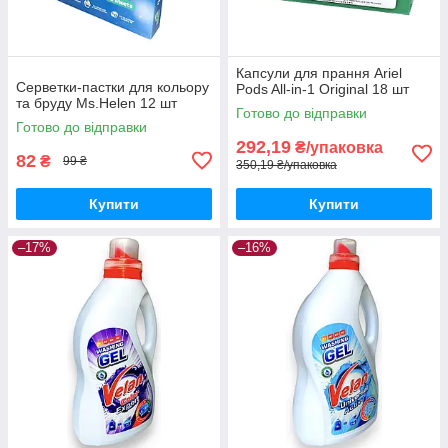
Капсули для прання Ariel
Серветки-пастки для кольору
Pods All-in-1 Original 18 шт
та бруду Ms.Helen 12 шт
Готово до відправки
Готово до відправки
292,19
₴/упаковка
82
₴
99 ₴
350,19 ₴/упаковка
Купити
Купити
–17%
–16%