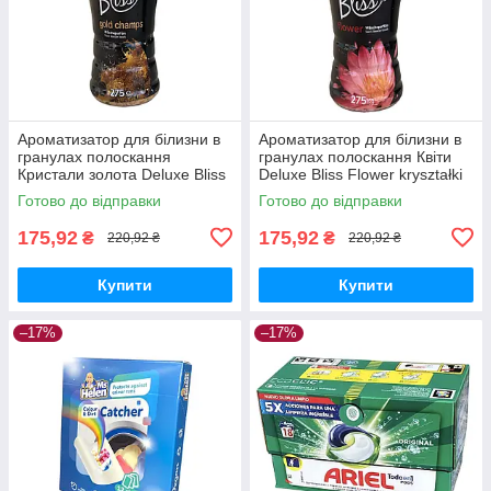
Ароматизатор для білизни в
Ароматизатор для білизни в
гранулах полоскання
гранулах полоскання Квіти
Кристали золота Deluxe Bliss
Deluxe Bliss Flower kryształki
Gold Champ kryształki 275g
275g
Готово до відправки
Готово до відправки
175,92
175,92
₴
₴
220,92 ₴
220,92 ₴
Купити
Купити
–17%
–17%