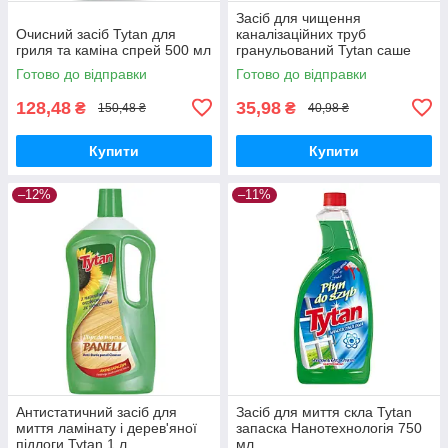
Засіб для чищення
Очисний засіб Tytan для
каналізаційних труб
гриля та каміна спрей 500 мл
гранульований Tytan саше
40г
Готово до відправки
Готово до відправки
128,48
35,98
₴
₴
150,48 ₴
40,98 ₴
Купити
Купити
–12%
–11%
Антистатичний засіб для
Засіб для миття скла Tytan
миття ламінату і дерев'яної
запаска Нанотехнологія 750
підлоги Tytan 1 л
мл