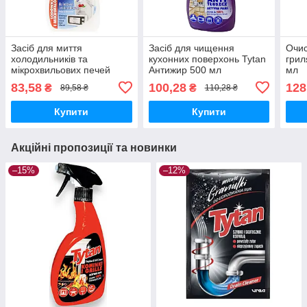
Засіб для миття
Засіб для чищення
Очис
холодильників та
кухонних поверхонь Tytan
грил
мікрохвильових печей
Антижир 500 мл
мл
Tytan 500мл
83,58
100,28
128
₴
₴
89,58 ₴
110,28 ₴
Купити
Купити
Акційні пропозиції та новинки
–15%
–12%