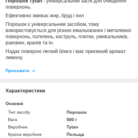
Порошок Tytan
- універсальний засіб для очищення
поверхонь.
Ефективно змиває жир, бруд і пил
Порошок є універсальним засобом, тому
використовується для різних емальованих і металевих
поверхонь, пателень, каструль, плитки, умивальників,
раковин, кранів та ін.
Надає поверхні легкий блиск і має приємний аромат
лимону.
Приховати
Характеристики
Основні
Тип засобу
Порошок
Вага
500 г
Виробник
Tytan
Країна виробник
Польща