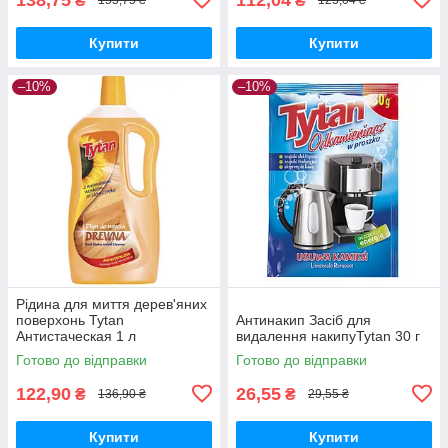
₴
₴
155,75 ₴
125,04 ₴
Купити
Купити
–10%
–10%
Рідина для миття дерев'яних
поверхонь Tytan
Антинакип Засіб для
Антистаческая 1 л
видалення накипуTytan 30 г
Готово до відправки
Готово до відправки
122,90
26,55
₴
₴
136,90 ₴
29,55 ₴
Купити
Купити