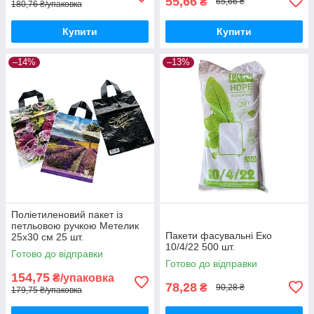
55,66
₴
65,66 ₴
180,76 ₴/упаковка
Купити
Купити
–14%
–13%
Поліетиленовий пакет із
петльовою ручкою Метелик
Пакети фасувальні Еко
25х30 см 25 шт.
10/4/22 500 шт.
Готово до відправки
Готово до відправки
154,75
₴/упаковка
78,28
₴
90,28 ₴
179,75 ₴/упаковка