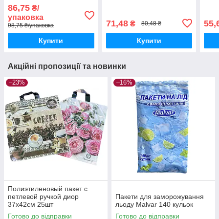
86,75
₴/
упаковка
71,48
55,
₴
80,48 ₴
98,75 ₴/упаковка
Купити
Купити
Акційні пропозиції та новинки
–23%
–16%
Полиэтиленовый пакет с
петлевой ручкой диор
Пакети для заморожування
37х42см 25шт
льоду Malvar 140 кульок
Готово до відправки
Готово до відправки