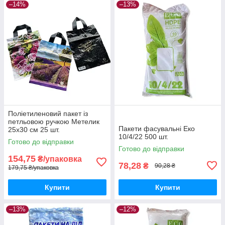
–14%
–13%
Поліетиленовий пакет із
петльовою ручкою Метелик
Пакети фасувальні Еко
25х30 см 25 шт.
10/4/22 500 шт.
Готово до відправки
Готово до відправки
154,75
₴/упаковка
78,28
₴
90,28 ₴
179,75 ₴/упаковка
Купити
Купити
–13%
–12%