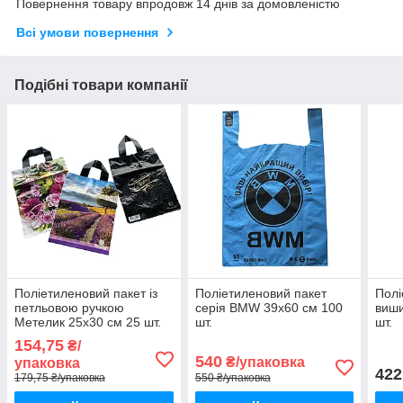
Повернення товару впродовж 14 днів за домовленістю
Всі умови повернення
Подібні товари компанії
Поліетиленовий пакет із
Поліетиленовий пакет
Полі
петльовою ручкою
серія BMW 39х60 см 100
виши
Метелик 25х30 см 25 шт.
шт.
шт.
154,75
₴/
540
₴/упаковка
упаковка
422
179,75 ₴/упаковка
550 ₴/упаковка