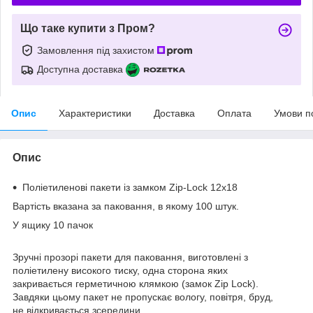
Що таке купити з Пром?
Замовлення під захистом
Доступна доставка
Опис
Характеристики
Доставка
Оплата
Умови п
Опис
Поліетиленові пакети із замком Zip-Lock 12х18
Вартість вказана за паковання, в якому 100 штук.
У ящику 10 пачок
Зручні прозорі пакети для паковання, виготовлені з
поліетилену високого тиску, одна сторона яких
закривається герметичною клямкою (замок Zip Lock).
Завдяки цьому пакет не пропускає вологу, повітря, бруд,
не відкривається зсередини.