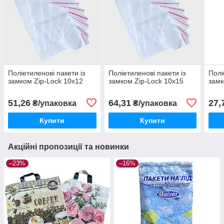
Поліетиленові пакети із
Поліетиленові пакети із
Полі
замком Zip-Lock 10х12
замком Zip-Lock 10х15
замк
51,26
64,31
27,
₴/упаковка
₴/упаковка
Купити
Купити
Акційні пропозиції та новинки
–23%
–16%