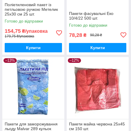
Поліетиленовий пакет із
петльовою ручкою Метелик
Пакети фасувальні Еко
25х30 см 25 шт.
10/4/22 500 шт.
Готово до відправки
Готово до відправки
154,75
₴/упаковка
78,28
₴
90,28 ₴
179,75 ₴/упаковка
Купити
Купити
–13%
–12%
Пакети для заморожування
Пакети майка червона 25х45
льоду Malvar 289 кульок
см 150 шт.