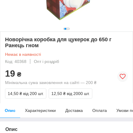
Новорічна коробка для цукерок до 650 г
Ранець гном
Немає в наявності
Код: 40368
Опт і роздріб
19
₴
Мінімальна сума замовлення на сайті — 200 ₴
14,50 ₴
від 200 шт.
12,50 ₴
від 2000 шт.
Опис
Характеристики
Доставка
Оплата
Умови п
Опис