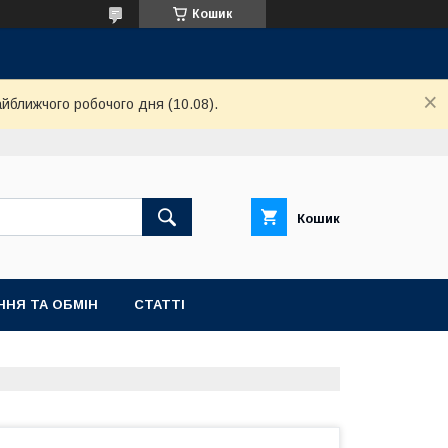
Кошик
айближчого робочого дня (10.08).
Кошик
ННЯ ТА ОБМІН
СТАТТІ