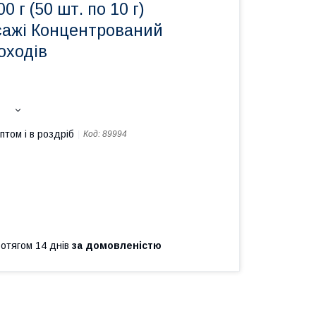
0 г (50 шт. по 10 г)
 сажі Концентрований
оходів
птом і в роздріб
Код:
89994
ротягом 14 днів
за домовленістю