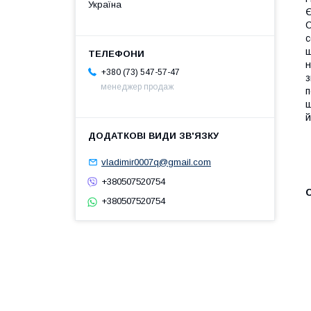
Україна
Є
С
с
щ
н
+380 (73) 547-57-47
з
менеджер продаж
п
щ
й
vladimir0007q@gmail.com
+380507520754
С
+380507520754