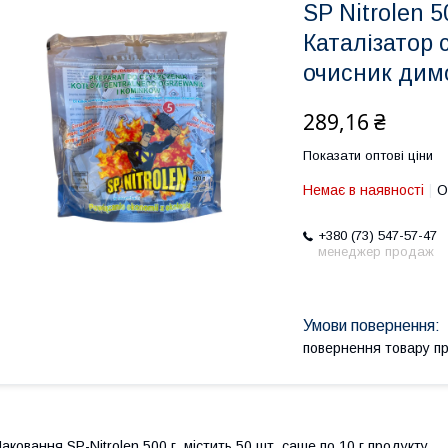
SP Nitrolen 50
Каталізатор
очисник дим
289,16 ₴
Показати оптові ціни
Немає в наявності
О
+380 (73) 547-57-47
менеджер продаж
повернення товару п
аковання SP-Nitrolen 500 г, містить 50 шт. саше по 10 г продукту.