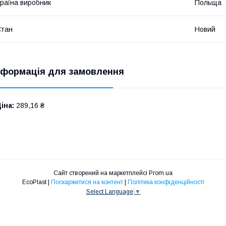
раїна виробник
Польща
Стан
Новий
нформація для замовлення
іна:
289,16 ₴
Сайт створений на маркетплейсі
Prom.ua
EcoPlast |
Поскаржитися на контент
|
Політика конфіденційності
Select Language
▼