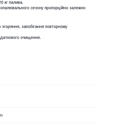
20 кг палива.
 опалювального сезону пропорційно залежно
 згоряння, запобігання повторному
одаткового очищення.
en