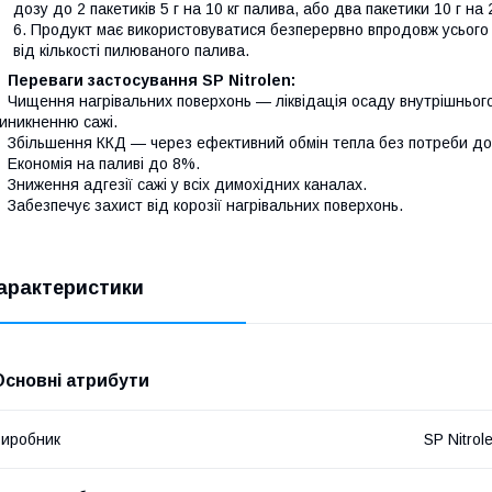
дозу до 2 пакетиків 5 г на 10 кг палива, або два пакетики 10 г на 
Продукт має використовуватися безперервно впродовж усього
від кількості пилюваного палива.
Переваги застосування SP Nitrolen:
Чищення нагрівальних поверхонь — ліквідація осаду внутрішнього
иникненню сажі.
Збільшення ККД — через ефективний обмін тепла без потреби д
Економія на паливі до 8%.
Зниження адгезії сажі у всіх димохідних каналах.
Забезпечує захист від корозії нагрівальних поверхонь.
арактеристики
Основні атрибути
иробник
SP Nitrol