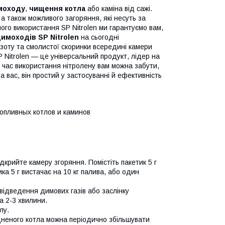
моходу
,
чищення котла
або каміна від сажі.
а також можливого загоряння, які несуть за
ного використання SP Nitrolen ми гарантуємо вам,
имоходів SP Nitrolen
на сьогодні
азоту та смолистої скоринки всередині камери
 Nitrolen — це універсальний продукт, лідер на
д час використання нітролену вам можна забути,
 вас, він простий у застосуванні й ефективність
дкрийте камеру згоряння. Помістіть пакетик 5 г
ка 5 г вистачає на 10 кг палива, або один
відведення димових газів або заслінку
а 2-3 хвилини.
лу.
удненого котла можна періодично збільшувати