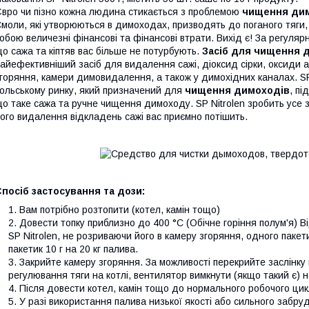
вро чи пізно кожна людина стикається з проблемою
чищення ди
моли, які утворюються в димоходах, призводять до поганого тяги, 
обою величезні фінансові та фінансові втрати. Вихід є! За регуляр
о сажа та кіптяв вас більше не потурбують.
Засіб для чищення д
айефективніший засіб для видалення сажі, діоксид сірки, оксиди 
горяння, камери димовидалення, а також у димохідних каналах. SP
ольському ринку, який призначений для
чищення димоходів
, пі
о таке сажа та ручне чищення димоходу. SP Nitrolen зробить усе за
ого видалення відкладень сажі вас приємно потішить.
посіб застосування та дози:
Вам потрібно розтопити (котел, камін тощо)
Довести топку приблизно до 400 °C (Обічне горіння полум'я) Ві
SP Nitrolen, не розриваючи його в камеру згоряння, одного пакети
пакетик 10 г на 20 кг палива.
Закрийте камеру згоряння. За можливості перекрийте заслінку 
регулювання тяги на котлі, вентилятор вимкнути (якщо такий є) н
Після довести котел, камін тощо до нормального робочого цик
У разі використання палива низької якості або сильного забр