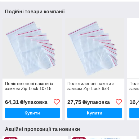
Подібні товари компанії
Поліетиленові пакети із
Поліетиленові пакети з
Полі
замком Zip-Lock 10х15
замком Zip-Lock 6х8
замк
64,31
27,75
16,
₴/упаковка
₴/упаковка
Купити
Купити
Акційні пропозиції та новинки