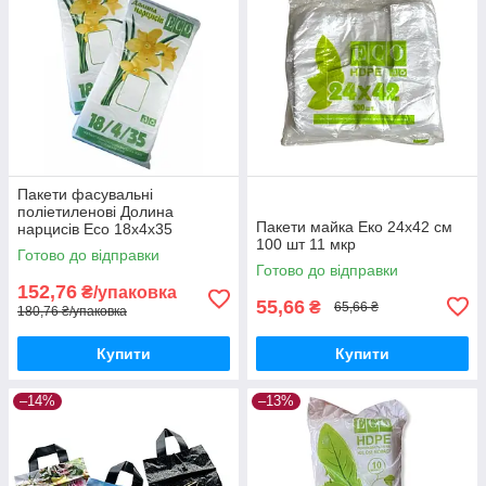
Пакети фасувальні
поліетиленові Долина
Пакети майка Еко 24х42 см
нарцисів Eco 18x4x35
100 шт 11 мкр
Готово до відправки
Готово до відправки
152,76
₴/упаковка
55,66
₴
65,66 ₴
180,76 ₴/упаковка
Купити
Купити
–14%
–13%