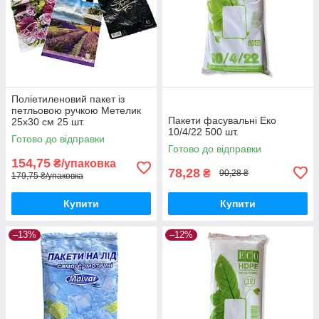
Поліетиленовий пакет із
петльовою ручкою Метелик
Пакети фасувальні Еко
25х30 см 25 шт.
10/4/22 500 шт.
Готово до відправки
Готово до відправки
154,75
₴/упаковка
78,28
₴
90,28 ₴
179,75 ₴/упаковка
Купити
Купити
–13%
–12%