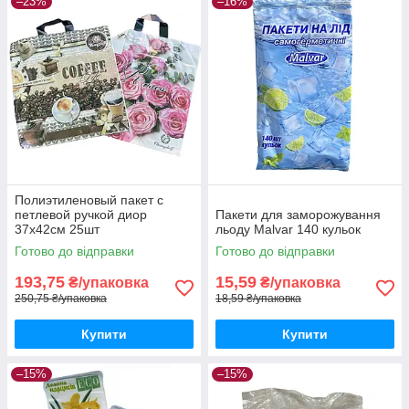
–23%
–16%
Полиэтиленовый пакет с
петлевой ручкой диор
Пакети для заморожування
37х42см 25шт
льоду Malvar 140 кульок
Готово до відправки
Готово до відправки
193,75
15,59
₴/упаковка
₴/упаковка
250,75 ₴/упаковка
18,59 ₴/упаковка
Купити
Купити
–15%
–15%