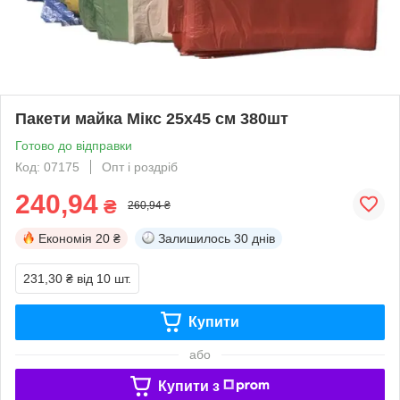
Пакети майка Мікс 25х45 см 380шт
Готово до відправки
Код: 07175
Опт і роздріб
240,94
₴
260,94 ₴
Економія
20 ₴
Залишилось
30 днів
231,30 ₴
від 10 шт.
Купити
або
Купити з