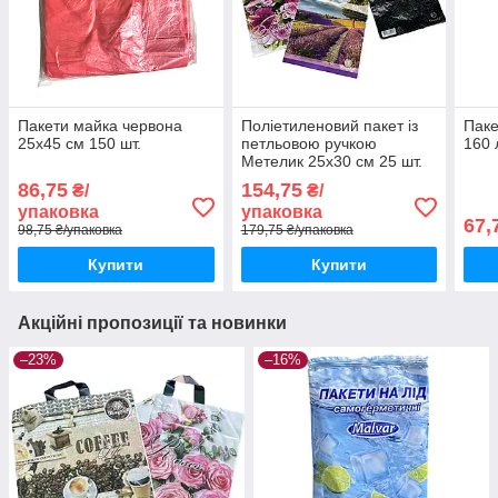
Пакети майка червона
Поліетиленовий пакет із
Паке
25х45 см 150 шт.
петльовою ручкою
160 
Метелик 25х30 см 25 шт.
86,75
154,75
₴/
₴/
упаковка
упаковка
67,
98,75 ₴/упаковка
179,75 ₴/упаковка
Купити
Купити
Акційні пропозиції та новинки
–23%
–16%