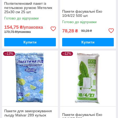
Поліетиленовий пакет із
петльовою ручкою Метелик
Пакети фасувальні Еко
25х30 см 25 шт.
10/4/22 500 шт.
Готово до відправки
Готово до відправки
154,75
₴/упаковка
78,28
₴
90,28 ₴
179,75 ₴/упаковка
Купити
Купити
–13%
–12%
Пакети для заморожування
Пакети фасувальні Еко
льоду Malvar 289 кульок