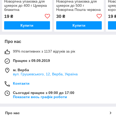
Новорічна упаковка для
Новорічна упаковка для
Ново
цукерок до 400 г Цукерка
цукерок до 500 г
цуке
блакитна
Новорічна Пошта червона
коро
19
30
19
₴
₴
Купити
Купити
Про нас
99% позитивних з 1137 відгуків за рік
Працює з 09.09.2019
м. Верба
вул. Грушевського, 12, Верба, Україна
Контакти
Сьогодні працює з 09:00 до 17:00
Показати весь графік роботи
Про нас