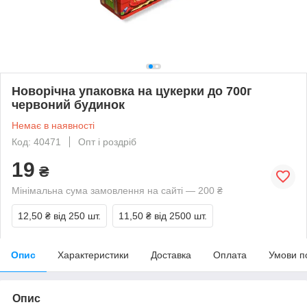
Новорічна упаковка на цукерки до 700г
червоний будинок
Немає в наявності
Код: 40471
Опт і роздріб
19
₴
Мінімальна сума замовлення на сайті — 200 ₴
12,50 ₴
від 250 шт.
11,50 ₴
від 2500 шт.
Опис
Характеристики
Доставка
Оплата
Умови п
Опис